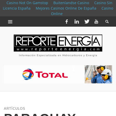
Casino Not On Gamstop
Buitenlandse Casino
Casino Sin
Licencia España
Mejores Casinos Online De España
Casino
Online
Información Especializada en Hidrocarburos y Energía
ARTÍCULOS