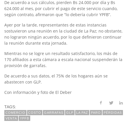
De acuerdo a sus cálculos, pierden Bs 24.000 por día y Bs
624.000 al mes, por cubrir el pago de este servicio cuando,
según contrato, afirmaron que “lo debería cubrir YPFB”.
Ayer por la tarde, representantes de estas instancias
sostuvieron una reunión en la ciudad de La Paz; no obstante,
no lograron ningún acuerdo, por lo que definieron continuar
la reunión durante esta jornada.
Mientras no se logre un resultado satisfactorio, los más de
170 afiliados a esta cámara a escala nacional suspenderán la
provisión de garrafas.
De acuerdo a sus datos, el 75% de los hogares aún se
abastecen con GLP.
Con información y foto de El Deber
TAGS:
COMERCIO
COSTO
GARRAFAS
GLP
LA PAZ
PARO
PÉRDIDAS
VENTA
YPFB