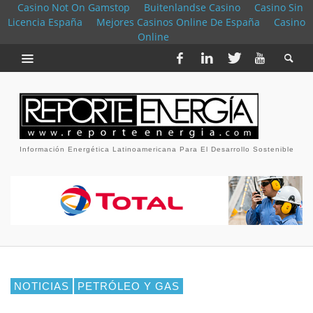
Casino Not On Gamstop
Buitenlandse Casino
Casino Sin
Licencia España
Mejores Casinos Online De España
Casino
Online
Información Energética Latinoamericana Para El Desarrollo Sostenible
NOTICIAS
PETRÓLEO Y GAS