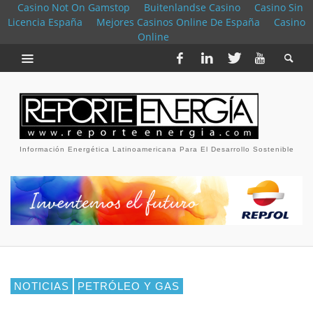
Casino Not On Gamstop
Buitenlandse Casino
Casino Sin
Licencia España
Mejores Casinos Online De España
Casino
Online
Información Energética Latinoamericana Para El Desarrollo Sostenible
NOTICIAS
PETRÓLEO Y GAS