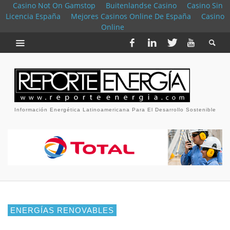
Casino Not On Gamstop
Buitenlandse Casino
Casino Sin
Licencia España
Mejores Casinos Online De España
Casino
Online
Información Energética Latinoamericana Para El Desarrollo Sostenible
ENERGÍAS RENOVABLES