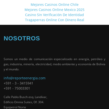
Mejores Casinos Online Chile
Mejores Casinos Online Mexico 2025
Casino Sin Verificación De Identidad
Tragaperras Online Con Dinero Real
NOSOTROS
Somos un medio de comunicación especializado en energía, petróleo y
gas, industria, minería, electricidad, medio ambiente y economía de Bolivia
y el mundo.
info@reporteenergia.com
+591 - 3 - 3415941
+591 - 75003301
Calle Pablo Busch esq. Landívar,
Edificio Omnia Suites, Of. 304.
Equipetrol Norte