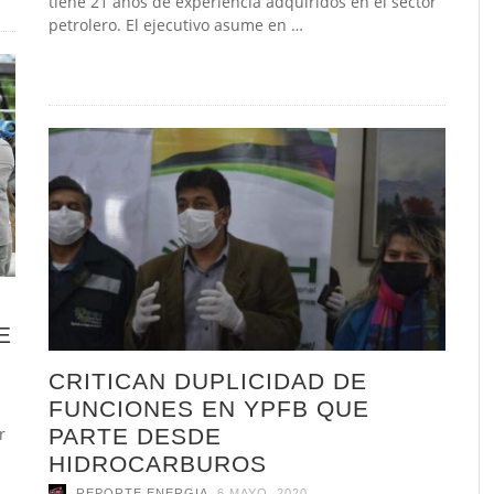
tiene 21 años de experiencia adquiridos en el sector
petrolero. El ejecutivo asume en …
E
CRITICAN DUPLICIDAD DE
FUNCIONES EN YPFB QUE
PARTE DESDE
r
HIDROCARBUROS
,
REPORTE ENERGIA
6 MAYO, 2020