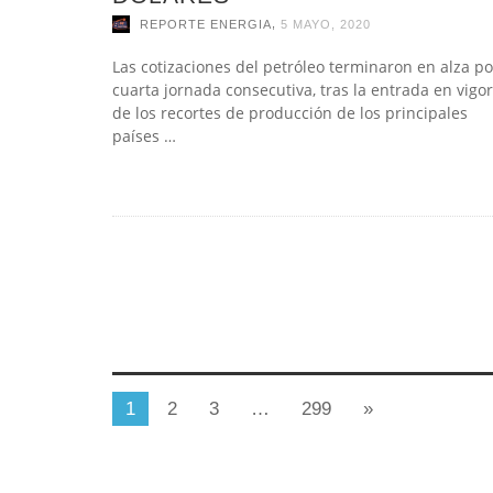
,
REPORTE ENERGIA
5 MAYO, 2020
Las cotizaciones del petróleo terminaron en alza po
cuarta jornada consecutiva, tras la entrada en vigor
de los recortes de producción de los principales
países …
1
2
3
…
299
»