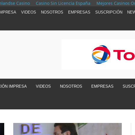
nlandse Casino
Casino Sin Licencia España
Mejores Casinos O
IMPRESA
VIDEOS
NOSOTROS
EMPRESAS
SUSCRIPCIÓN
NEW
CIÓN IMPRESA
VIDEOS
NOSOTROS
EMPRESAS
SUSCR