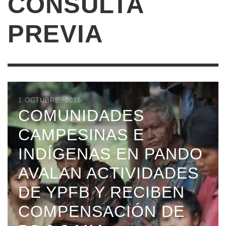
CONSULTA
PREVIA
20 OCTUBRE, 2015
1 OCTUBRE, 2015
TACANAS DICEN YPFB
COMUNIDADES
‘MATARÁ’ 17 MIL
CAMPESINAS E
ÁRBOLES DE
INDÍGENAS EN PANDO
CASTAÑA
AVALAN ACTIVIDADES
DE YPFB Y RECIBEN
LEER MÁS
COMPENSACIÓN DE