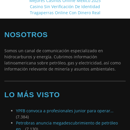
Mejores Casinos Online Mexico 2025
Casino Sin Verificación De Identidad
Tragaperras Online Con Dinero Real
NOSOTROS
Somos un canal de comunicación especializado en
hidrocarburos y energía. Cubrimos información
latinoamericana sobre petróleo, gas y electricidad, así como
información relevante de minería y asuntos ambientales.
LO MÁS VISTO
YPFB convoca a profesionales junior para operar…
(7.384)
Petrobras anuncia megadescubrimiento de petróleo
en…
(7.130)