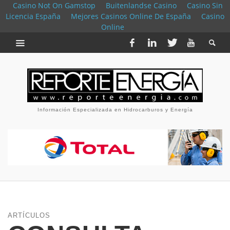
Casino Not On Gamstop
Buitenlandse Casino
Casino Sin
Licencia España
Mejores Casinos Online De España
Casino
Online
Información Especializada en Hidrocarburos y Energía
ARTÍCULOS