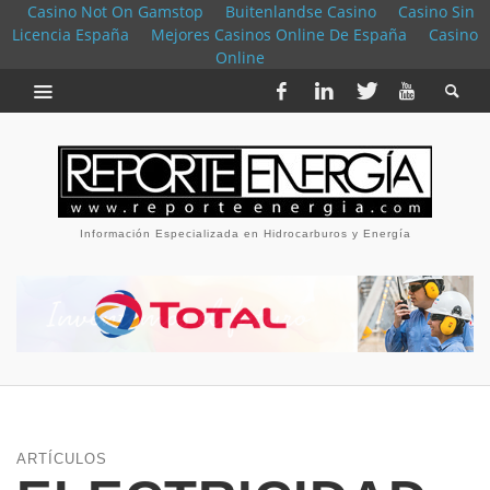
Casino Not On Gamstop
Buitenlandse Casino
Casino Sin
Licencia España
Mejores Casinos Online De España
Casino
Online
Información Especializada en Hidrocarburos y Energía
ARTÍCULOS