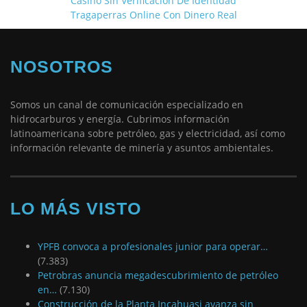
Casino Sin Verificación De Identidad
Tragaperras Online Con Dinero Real
NOSOTROS
Somos un canal de comunicación especializado en
hidrocarburos y energía. Cubrimos información
latinoamericana sobre petróleo, gas y electricidad, así como
información relevante de minería y asuntos ambientales.
LO MÁS VISTO
YPFB convoca a profesionales junior para operar…
(7.383)
Petrobras anuncia megadescubrimiento de petróleo
en…
(7.130)
Construcción de la Planta Incahuasi avanza sin