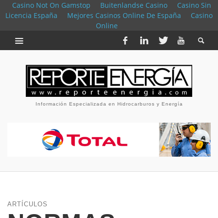
Casino Not On Gamstop
Buitenlandse Casino
Casino Sin
Licencia España
Mejores Casinos Online De España
Casino
Online
Información Especializada en Hidrocarburos y Energía
ARTÍCULOS