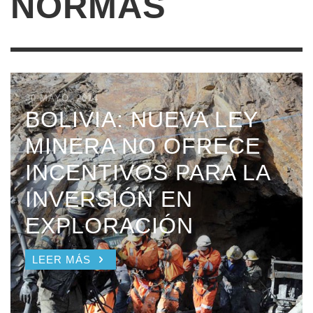
NORMAS
30 MAYO, 2014
BOLIVIA: NUEVA LEY
MINERA NO OFRECE
INCENTIVOS PARA LA
INVERSIÓN EN
EXPLORACIÓN
LEER MÁS