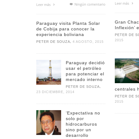
Leer más
Ningún comentario
Leer más
Gran Chac
Paraguay visita Planta Solar
Inflexión’ 
de Cobija para conocer la
experiencia boliviana
PETER DE S
2015
,
PETER DE SOUZA
4 AGOSTO, 2015
Paraguay decidió
usar el petróleo
para potenciar el
mercado interno
,
PETER DE SOUZA
centrales 
23 DICIEMBRE, 2014
PETER DE S
2015
‘Expectativa no
solo por
hidrocarburos
sino por un
desarrollo