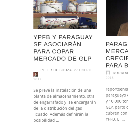
UNA 
CELE
BRAS
APUE
DAY 
FE
DEVU
VEHÍ
SUD
LICITACIONES
RESERVAS
FE
OFE
ACUÍ
ELÉC
FE
GLO
LITIO
FE
FE
BOLIVIA ES UN PUNTO CLAVE PARA 
FE
2018
2017
USO DE ENERGÍAS RENOVABLES
CONSULTA PREVIA
YPFB Y PARAGUAY
PARAG
SE ASOCIARÁN
,
PETER DE SOUZA
15 MAYO, 2017
SÍSMICA
MERC
PARA COPAR
CRECI
MERCADO DE GLP
PARA B
,
PETER DE SOUZA
27 ENERO,
DORIA A
2016
2017
reporteene
Se prevé la instalación de una
paraguayo 
planta de almacenamiento, otra
y 10.000 t
de engarrafado y se encargarán
GLP, parte d
de la distribución del gas
cubren con
licuado. Además definirán la
YPFB. El …
posibilidad …