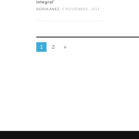
integral’
,
DORIA ANEZ
5 NOVIEMBRE, 2014
1
2
»