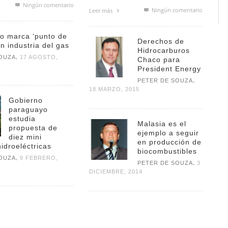
Ningún comentario
Ningún comentario
Leer más
o marca ‘punto de
Derechos de
en industria del gas
Hidrocarburos
,
OUZA
17 AGOSTO,
Chaco para
President Energy
,
PETER DE SOUZA
18 MARZO, 2015
Gobierno
paraguayo
estudia
Malasia es el
propuesta de
ejemplo a seguir
diez mini
en producción de
hidroeléctricas
biocombustibles
,
OUZA
9 FEBRERO,
,
PETER DE SOUZA
3
DICIEMBRE, 2014