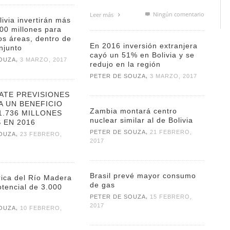
Ningún comentario
Leer más
livia invertirán más
00 millones para
os áreas, dentro de
En 2016 inversión extranjera
njunto
cayó un 51% en Bolivia y se
,
OUZA
3 MARZO, 2017
redujo en la región
,
PETER DE SOUZA
3 MARZO, 2017
ATE PREVISIONES
A UN BENEFICIO
Zambia montará centro
1.736 MILLONES
nuclear similar al de Bolivia
 EN 2016
,
PETER DE SOUZA
21 FEBRERO,
,
OUZA
23 FEBRERO,
2017
Brasil prevé mayor consumo
rica del Río Madera
de gas
otencial de 3.000
,
PETER DE SOUZA
15 FEBRERO,
2017
,
OUZA
10 FEBRERO,