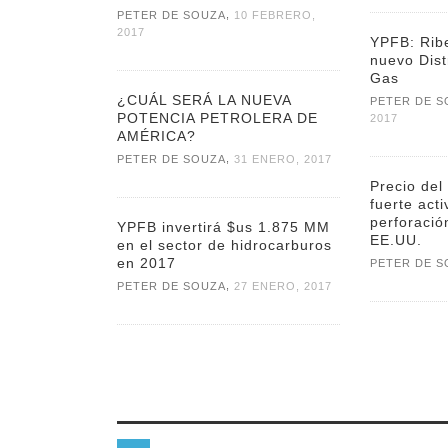
,
PETER DE SOUZA
10 FEBRERO,
2017
YPFB: Ribe
nuevo Dist
Gas
¿CUÁL SERÁ LA NUEVA
PETER DE S
POTENCIA PETROLERA DE
2017
AMÉRICA?
,
PETER DE SOUZA
31 ENERO, 2017
Precio del
fuerte act
perforació
YPFB invertirá $us 1.875 MM
EE.UU.
en el sector de hidrocarburos
en 2017
PETER DE S
,
PETER DE SOUZA
27 ENERO, 2017