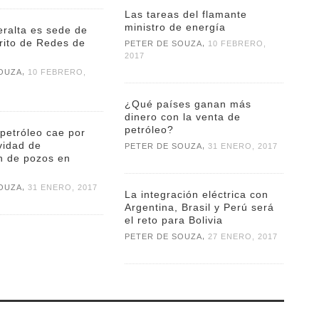
Las tareas del flamante
ministro de energía
ralta es sede de
rito de Redes de
,
PETER DE SOUZA
10 FEBRERO,
2017
,
OUZA
10 FEBRERO,
¿Qué países ganan más
dinero con la venta de
petróleo?
 petróleo cae por
ividad de
,
PETER DE SOUZA
31 ENERO, 2017
n de pozos en
,
OUZA
31 ENERO, 2017
La integración eléctrica con
Argentina, Brasil y Perú será
el reto para Bolivia
,
PETER DE SOUZA
27 ENERO, 2017