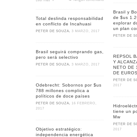
Brasil y Bo
de $us 1.2
Total deslinda responsabilidad
explorar d
en conflicto de Incahuasi
un plan co
,
PETER DE SOUZA
3 MARZO, 2017
PETER DE S
Brasil seguirá comprando gas,
REPSOL B
pero será selectivo
Y ALCANZ
,
PETER DE SOUZA
3 MARZO, 2017
NETO DE 
DE EUROS
PETER DE S
Odebrecht: Sobornos por $us
2017
788 millones complica a
políticos de doce países
,
PETER DE SOUZA
16 FEBRERO,
Hidroeléct
2017
tiene un p
Mw
PETER DE S
Objetivo estratégico:
2017
independencia energética