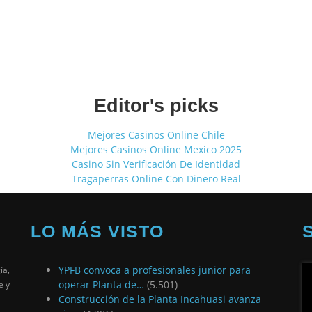
Editor's picks
Mejores Casinos Online Chile
Mejores Casinos Online Mexico 2025
Casino Sin Verificación De Identidad
Tragaperras Online Con Dinero Real
LO MÁS VISTO
YPFB convoca a profesionales junior para
ía,
operar Planta de…
(5.501)
e y
Construcción de la Planta Incahuasi avanza