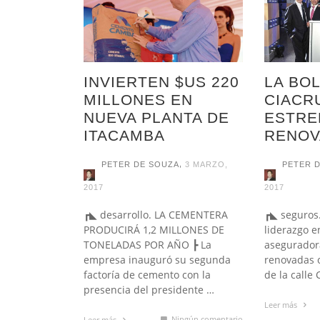
MADE
DECL
MILL
NEG
DEU
INVE
ZAM
GES
POTE
EN L
PLAN
LLEG
Y PR
1.20
NUCL
LICITACIONES
RESERVAS
GLOB
EXPL
BOLI
PE
MI
PE
PE
PE
DENT
LITIO
2017
PE
CON
PE
2017
INVIERTEN $US 220
LA BOL
YPFB: RIBERALTA ES SEDE DE NUE
CONSULTA PREVIA
2017
DISTRITO DE REDES DE GAS
MILLONES EN
CIACR
PE
SÍSMICA
NUEVA PLANTA DE
ESTRE
,
PETER DE SOUZA
10 FEBRERO, 2017
ITACAMBA
RENOV
,
PETER DE SOUZA
3 MARZO,
PETER 
2017
2017
┏◣ desarrollo. LA CEMENTERA
┏◣ seguros.
PRODUCIRÁ 1,2 MILLONES DE
liderazgo e
TONELADAS POR AÑO ┣ La
asegurador
empresa inauguró su segunda
renovadas of
factoría de cemento con la
de la calle
presencia del presidente …
Leer más
Ningún comentario
Leer más