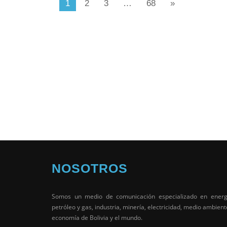
1
2
3
…
68
»
NOSOTROS
Somos un medio de comunicación especializado en energ
petróleo y gas, industria, minería, electricidad, medio ambient
economía de Bolivia y el mundo.