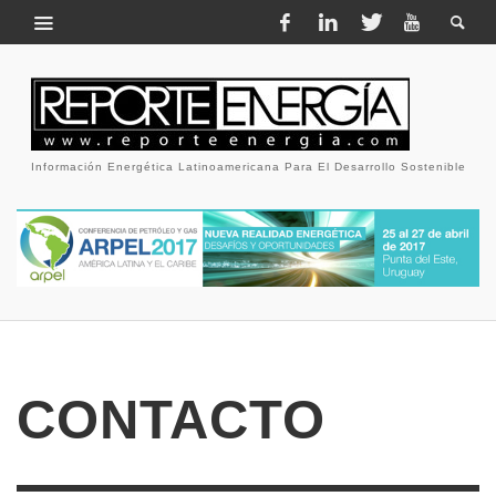
Información Energética Latinoamericana Para El Desarrollo Sostenible
CONTACTO