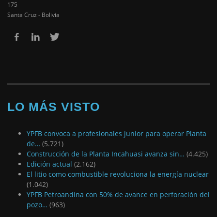
175
Santa Cruz - Bolivia
LO MÁS VISTO
YPFB convoca a profesionales junior para operar Planta
de…
(5.721)
Construcción de la Planta Incahuasi avanza sin…
(4.425)
Edición actual
(2.162)
El litio como combustible revoluciona la energía nuclear
(1.042)
YPFB Petroandina con 50% de avance en perforación del
pozo…
(963)