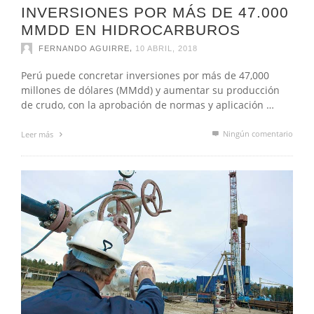
INVERSIONES POR MÁS DE 47.000
MMDD EN HIDROCARBUROS
,
FERNANDO AGUIRRE
10 ABRIL, 2018
Perú puede concretar inversiones por más de 47,000
millones de dólares (MMdd) y aumentar su producción
de crudo, con la aprobación de normas y aplicación …
Ningún comentario
Leer más