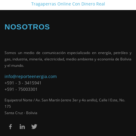
Tragaperras Online Con Dinero Real
NOSOTROS
Somos un medio de comunicación especializado en energía, petróleo y
gas, industria, minería, electricidad, medio ambiente y economía de Bolivia
y el mundo.
info@reporteenergia.com
+591 - 3 - 3415941
+591 - 75003301
Equipetrol Norte / Av. San Martín (entre 3er y 4o anillo), Calle I Este, No.
175
Santa Cruz - Bolivia