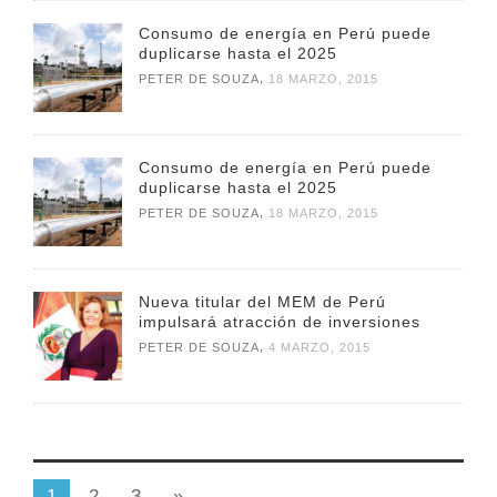
Consumo de energía en Perú puede
duplicarse hasta el 2025
,
PETER DE SOUZA
18 MARZO, 2015
Consumo de energía en Perú puede
duplicarse hasta el 2025
,
PETER DE SOUZA
18 MARZO, 2015
Nueva titular del MEM de Perú
impulsará atracción de inversiones
,
PETER DE SOUZA
4 MARZO, 2015
1
2
3
»