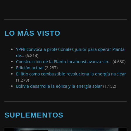
LO MÁS VISTO
YPFB convoca a profesionales junior para operar Planta
de…
(6.814)
Construcción de la Planta Incahuasi avanza sin…
(4.630)
Edición actual
(2.287)
El litio como combustible revoluciona la energía nuclear
(1.279)
Bolivia desarrolla la eólica y la energía solar
(1.152)
SUPLEMENTOS