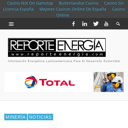
Casino Not On Gamstop
Buitenlandse Casino
Casino Sin
Licencia España
Mejores Casinos Online De España
Casino
Online
Información Energética Latinoamericana Para El Desarrollo Sostenible
MINERÍA
NOTICIAS