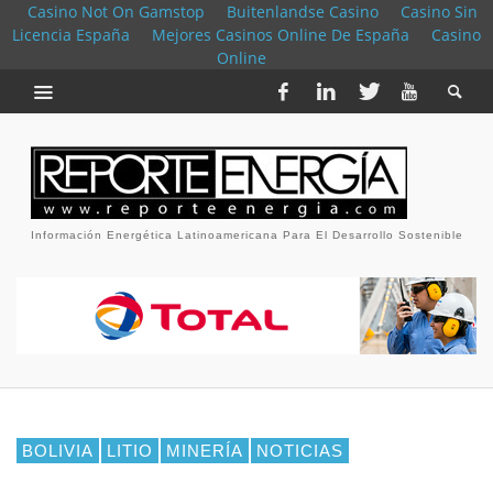
Casino Not On Gamstop
Buitenlandse Casino
Casino Sin
Licencia España
Mejores Casinos Online De España
Casino
Online
Información Energética Latinoamericana Para El Desarrollo Sostenible
BOLIVIA
LITIO
MINERÍA
NOTICIAS