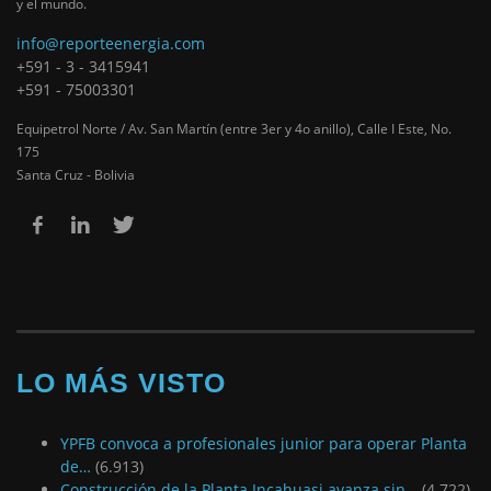
y el mundo.
info@reporteenergia.com
+591 - 3 - 3415941
+591 - 75003301
Equipetrol Norte / Av. San Martín (entre 3er y 4o anillo), Calle I Este, No.
175
Santa Cruz - Bolivia
LO MÁS VISTO
YPFB convoca a profesionales junior para operar Planta
de…
(6.913)
Construcción de la Planta Incahuasi avanza sin…
(4.722)