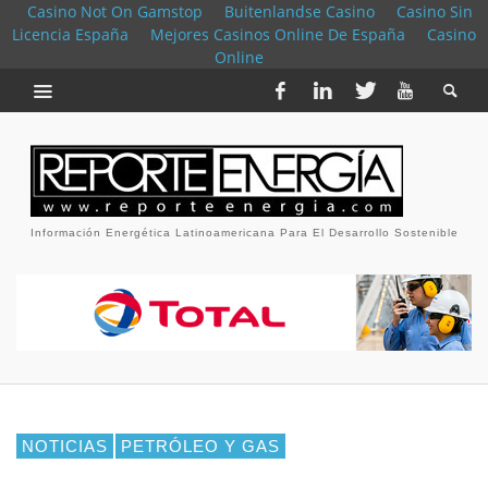
Casino Not On Gamstop
Buitenlandse Casino
Casino Sin
Licencia España
Mejores Casinos Online De España
Casino
Online
Información Energética Latinoamericana Para El Desarrollo Sostenible
NOTICIAS
PETRÓLEO Y GAS