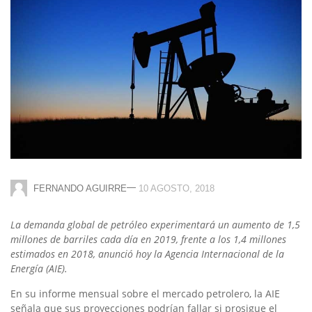
—
FERNANDO AGUIRRE
10 AGOSTO, 2018
La demanda global de petróleo experimentará un aumento de 1,5
millones de barriles cada día en 2019, frente a los 1,4 millones
estimados en 2018, anunció hoy la Agencia Internacional de la
Energía (AIE).
En su informe mensual sobre el mercado petrolero, la AIE
señala que sus proyecciones podrían fallar si prosigue el