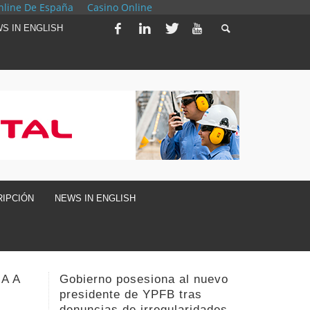
nline De España
Casino Online
S IN ENGLISH
IPCIÓN
NEWS IN ENGLISH
nuevo
Sugieren más contratos cortos
Critican
para excedentes de gas, pero
funcion
dades
sin terceros
desde H