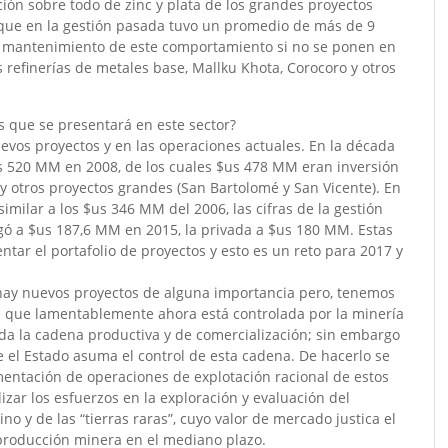
ón sobre todo de zinc y plata de los grandes proyectos
o que en la gestión pasada tuvo un promedio de más de 9
de mantenimiento de este comportamiento si no se ponen en
 refinerías de metales base, Mallku Khota, Corocoro y otros
s que se presentará en este sector?
nuevos proyectos y en las operaciones actuales. En la década
us 520 MM en 2008, de los cuales $us 478 MM eran inversión
y otros proyectos grandes (San Bartolomé y San Vicente). En
imilar a los $us 346 MM del 2006, las cifras de la gestión
gó a $us 187,6 MM en 2015, la privada a $us 180 MM. Estas
ntar el portafolio de proyectos y esto es un reto para 2017 y
hay nuevos proyectos de alguna importancia pero, tenemos
ra que lamentablemente ahora está controlada por la minería
da la cadena productiva y de comercialización; sin embargo
 el Estado asuma el control de esta cadena. De hacerlo se
entación de operaciones de explotación racional de estos
zar los esfuerzos en la exploración y evaluación del
no y de las “tierras raras”, cuyo valor de mercado justica el
a producción minera en el mediano plazo.