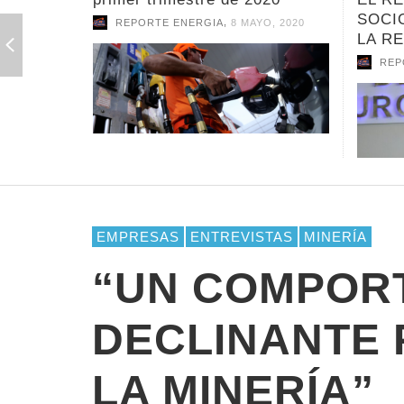
SOCIOS COMERCIALES EN
RURA
LA REGIÓN
REP
,
REPORTE ENERGIA
8 MAYO, 2020
EMPRESAS
ENTREVISTAS
MINERÍA
“UN COMPOR
DECLINANTE 
LA MINERÍA”