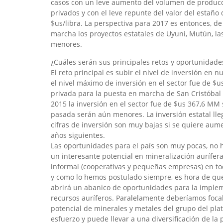
casos con un leve aumento del volumen de producci
privados y con el leve repunte del valor del estañ
$us/libra. La perspectiva para 2017 es entonces, 
marcha los proyectos estatales de Uyuni, Mutún, las
menores.
¿Cuáles serán sus principales retos y oportunidade
El reto principal es subir el nivel de inversión en 
el nivel máximo de inversión en el sector fue de $
privada para la puesta en marcha de San Cristóbal 
2015 la inversión en el sector fue de $us 367,6 MM s
pasada serán aún menores. La inversión estatal lle
cifras de inversión son muy bajas si se quiere aume
años siguientes.
Las oportunidades para el país son muy pocas, no 
un interesante potencial en mineralización aurífe
informal (cooperativas y pequeñas empresas) en to
y como lo hemos postulado siempre, es hora de que
abrirá un abanico de oportunidades para la implem
recursos auríferos. Paralelamente deberíamos focali
potencial de minerales y metales del grupo del plati
esfuerzo y puede llevar a una diversificación de l