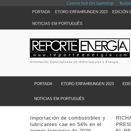
Casino Not On Gamstop
Buite
PORTADA
ETORO ERFAHRUNGEN 2023
EDICIÓN 
NOTICIAS EM PORTUGUÊS
Información Especializada en Hidrocarburos y Energía
PORTADA
ETORO ERFAHRUNGEN 2023
EDI
NOTICIAS EM PORTUGUÊS
RICHARD BOTELLO ASUME
SHELL
PRESIDENCIA DE YPFB CON
LA L
EL RETO DE BUSCAR
COVI