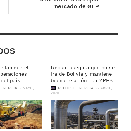
mercado de GLP
DOS
establece el
Repsol asegura que no se
operaciones
irá de Bolivia y mantiene
n el país
buena relación con YPFB
,
,
 ENERGIA
2 MAYO,
REPORTE ENERGIA
27 ABRIL,
2020