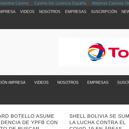
nlandse Casino
Casino Sin Licencia España
Mejores Casinos O
IMPRESA
VIDEOS
NOSOTROS
EMPRESAS
SUSCRIPCIÓN
NEW
CIÓN IMPRESA
VIDEOS
NOSOTROS
EMPRESAS
SUSCR
 BOLIVIA SE SUMA A
Gobierno posesiona al 
UCHA CONTRA EL
presidente de YPFB tras
D-19 EN ÁREAS
denuncias de irregulari