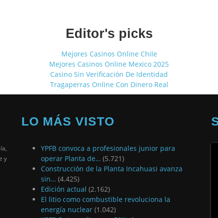
Editor's picks
Mejores Casinos Online Chile
Mejores Casinos Online Mexico 2025
Casino Sin Verificación De Identidad
Tragaperras Online Con Dinero Real
LO MÁS VISTO
YPFB convoca a profesionales junior para
ía,
operar Planta de…
(5.721)
e y
Construcción de la Planta Incahuasi avanza
sin…
(4.425)
Edición actual
(2.162)
El litio como combustible revoluciona la
energía nuclear
(1.042)