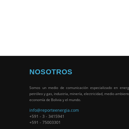
NOSOTROS
Somos un medio de comunicación especializado en energ
petróleo y gas, industria, minería, electricidad, medio ambient
economía de Bolivia y el mundo.
info@reporteenergia.com
+591 - 3 - 3415941
+591 - 75003301