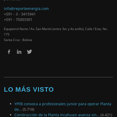
info@reporteenergia.com
+591 - 3 - 3415941
+591 - 75003301
Equipetrol Norte / Av. San Martín (entre 3er y 4o anillo), Calle I Este, No.
175
Santa Cruz - Bolivia
LO MÁS VISTO
YPFB convoca a profesionales junior para operar Planta
de…
(5.718)
Construcción de la Planta Incahuasi avanza sin…
(4.421)
Edición actual
(2.162)