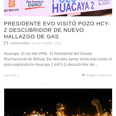
PRESIDENTE EVO VISITÓ POZO HCY-
2 DESCUBRIDOR DE NUEVO
HALLAZGO DE GAS
,
DORIA ANEZ
10 OCTUBRE, 2016
Huacaya, 10 oct AN-YPFB.- El Presidente del Estado
Plurinacional de Bolivia, Evo Morales Ayma, visitó este lunes el
pozo exploratorio Huacaya 2 (HCY-2) descubridor de …
Ningún comentario
Leer más