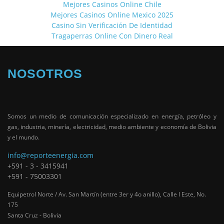
Mejores Casinos Online Chile
Mejores Casinos Online Mexico 2025
Casino Sin Verificación De Identidad
Tragaperras Online Con Dinero Real
NOSOTROS
Somos un medio de comunicación especializado en energía, petróleo y
gas, industria, minería, electricidad, medio ambiente y economía de Bolivia
y el mundo.
info@reporteenergia.com
+591 - 3 - 3415941
+591 - 75003301
Equipetrol Norte / Av. San Martín (entre 3er y 4o anillo), Calle I Este, No.
175
Santa Cruz - Bolivia