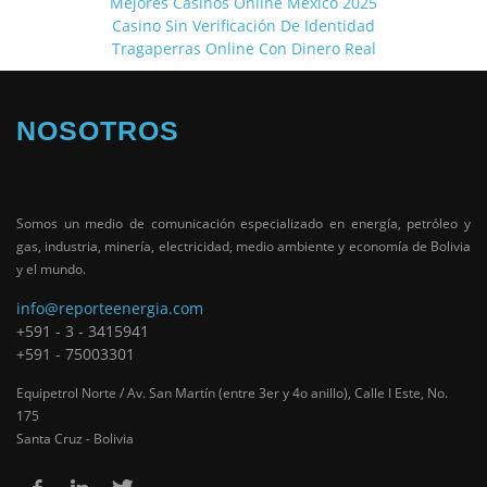
Mejores Casinos Online Mexico 2025
Casino Sin Verificación De Identidad
Tragaperras Online Con Dinero Real
NOSOTROS
Somos un medio de comunicación especializado en energía, petróleo y
gas, industria, minería, electricidad, medio ambiente y economía de Bolivia
y el mundo.
info@reporteenergia.com
+591 - 3 - 3415941
+591 - 75003301
Equipetrol Norte / Av. San Martín (entre 3er y 4o anillo), Calle I Este, No.
175
Santa Cruz - Bolivia