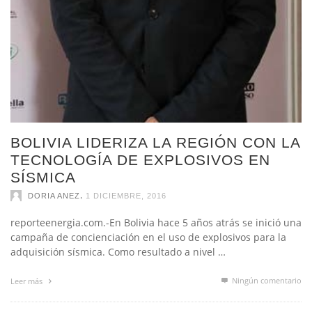
BOLIVIA LIDERIZA LA REGIÓN CON LA
TECNOLOGÍA DE EXPLOSIVOS EN
SÍSMICA
,
DORIA ANEZ
1 DICIEMBRE, 2016
reporteenergia.com.-En Bolivia hace 5 años atrás se inició una
campaña de concienciación en el uso de explosivos para la
adquisición sísmica. Como resultado a nivel …
Ningún comentario
Leer más