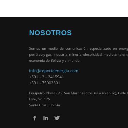
NOSOTROS
Somos un medio de comunicación especializado en energ
petróleo y gas, industria, minería, electricidad, medio ambient
economía de Bolivia y el mundo.
info@reporteenergia.com
+591 - 3 - 3415941
+591 - 75003301
Equipetrol Norte / Av. San Martín (entre 3er y 4o anillo), Calle I
Este, No. 175
Santa Cruz - Bolivia