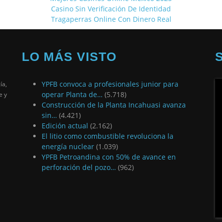
Casino Sin Verificación De Identidad
Tragaperras Online Con Dinero Real
LO MÁS VISTO
YPFB convoca a profesionales junior para
ía,
operar Planta de…
(5.718)
e y
Construcción de la Planta Incahuasi avanza
sin…
(4.421)
Edición actual
(2.162)
El litio como combustible revoluciona la
energía nuclear
(1.039)
YPFB Petroandina con 50% de avance en
perforación del pozo…
(962)