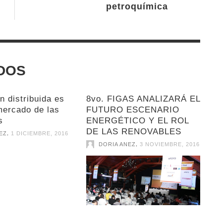
petroquímica
DOS
n distribuida es
8vo. FIGAS ANALIZARÁ EL
mercado de las
FUTURO ESCENARIO
s
ENERGÉTICO Y EL ROL
DE LAS RENOVABLES
,
EZ
1 DICIEMBRE, 2016
,
DORIA ANEZ
3 NOVIEMBRE, 2016